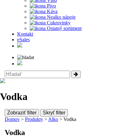
Víno
Pivo
Káva
Nealko nápoje
Cukrovinky
Ostatný sortiment
Kontakt
eSales
Vodka
Zobraziť filter
Skryť filter
Domov
>
Produkty
>
Alko
> Vodka
Vodka