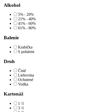
Alkohol
5% - 20%
21% - 40%
41% - 60%
61% - 80%
Balenie
Krabička
S pohármi
Druh
Čisté
Liehovina
Ochutené
Vodka
Kartonáž
1 /1
3 /1