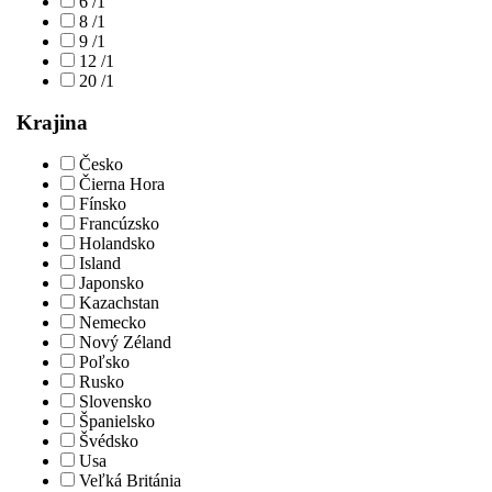
6 /1
8 /1
9 /1
12 /1
20 /1
Krajina
Česko
Čierna Hora
Fínsko
Francúzsko
Holandsko
Island
Japonsko
Kazachstan
Nemecko
Nový Zéland
Poľsko
Rusko
Slovensko
Španielsko
Švédsko
Usa
Veľká Británia