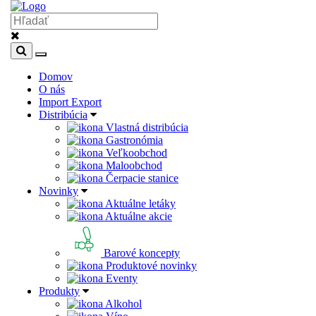
Domov
O nás
Import Export
Distribúcia
Vlastná distribúcia
Gastronómia
Veľkoobchod
Maloobchod
Čerpacie stanice
Novinky
Aktuálne letáky
Aktuálne akcie
Barové koncepty
Produktové novinky
Eventy
Produkty
Alkohol