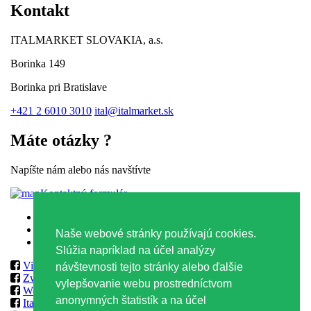
Kontakt
ITALMARKET SLOVAKIA, a.s.
Borinka 149
Borinka pri Bratislave
+421 2 6010 3010
ital@italmarket.sk
Máte otázky ?
Napíšte nám alebo nás navštívte
Kontaktný formulár
Zásady ochrany osobných údajov
Zásady používania súborov Cookies
Naše webové stránky používajú cookies.
Obchodné podmienky
Slúžia napríklad na účel analýzy
Vilmos
návštevnosti tejto stránky alebo ďalšie
Zwack
vylepšovanie webu prostredníctvom
World Class & Reserve Brands Club
anonymných štatistík a na účel
ItalmarketSlovakia