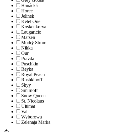
Grey Goose
Hanácká
Horec
Jelinek
Ketel One
Koskenkorva
Laugaricio
Marsen
Modrý Strom
Nikka
Our
Pravda
Puschkin
Reyka
Royal Peach
Rushkinoff
Skyy
Smirnoff
Snow Queen
St. Nicolaus
Ultimat
Valt
Wyborowa
Zelenaja Marka