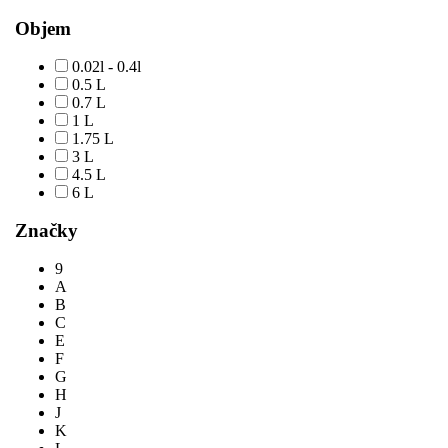
Objem
0.02l - 0.4l
0.5 L
0.7 L
1 L
1.75 L
3 L
4.5 L
6 L
Značky
9
A
B
C
E
F
G
H
J
K