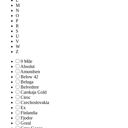
L
M
N
O
P
R
S
U
V
W
Z
9 Mile
Absolut
Amundsen
Below 42
Beluga
Belvedere
Carskaja Gold
Ciroc
Czechoslovakia
Ex
Finlandia
Fjodor
Goral