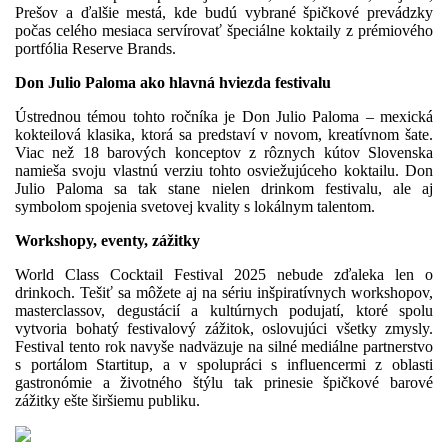
Prešov a ďalšie mestá, kde budú vybrané špičkové prevádzky
počas celého mesiaca servírovať špeciálne koktaily z prémiového
portfólia Reserve Brands.
Don Julio Paloma ako hlavná hviezda festivalu
Ústrednou témou tohto ročníka je Don Julio Paloma – mexická
kokteilová klasika, ktorá sa predstaví v novom, kreatívnom šate.
Viac než 18 barových konceptov z rôznych kútov Slovenska
namieša svoju vlastnú verziu tohto osviežujúceho koktailu. Don
Julio Paloma sa tak stane nielen drinkom festivalu, ale aj
symbolom spojenia svetovej kvality s lokálnym talentom.
Workshopy, eventy, zážitky
World Class Cocktail Festival 2025 nebude zďaleka len o
drinkoch. Tešiť sa môžete aj na sériu inšpiratívnych workshopov,
masterclassov, degustácií a kultúrnych podujatí, ktoré spolu
vytvoria bohatý festivalový zážitok, oslovujúci všetky zmysly.
Festival tento rok navyše nadväzuje na silné mediálne partnerstvo
s portálom Startitup, a v spolupráci s influencermi z oblasti
gastronómie a životného štýlu tak prinesie špičkové barové
zážitky ešte širšiemu publiku.