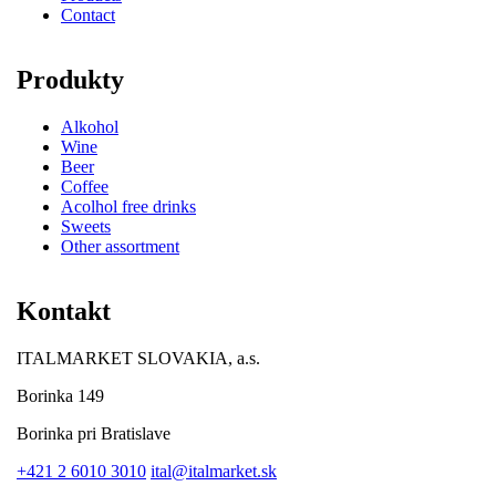
Contact
Produkty
Alkohol
Wine
Beer
Coffee
Acolhol free drinks
Sweets
Other assortment
Kontakt
ITALMARKET SLOVAKIA, a.s.
Borinka 149
Borinka pri Bratislave
+421 2 6010 3010
ital@italmarket.sk