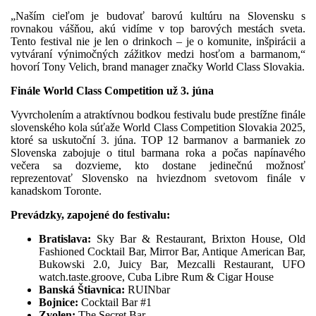
„Naším cieľom je budovať barovú kultúru na Slovensku s
rovnakou vášňou, akú vidíme v top barových mestách sveta.
Tento festival nie je len o drinkoch – je o komunite, inšpirácii a
vytváraní výnimočných zážitkov medzi hosťom a barmanom,“
hovorí Tony Velich, brand manager značky World Class Slovakia.
Finále World Class Competition už 3. júna
Vyvrcholením a atraktívnou bodkou festivalu bude prestížne finále
slovenského kola súťaže World Class Competition Slovakia 2025,
ktoré sa uskutoční 3. júna. TOP 12 barmanov a barmaniek zo
Slovenska zabojuje o titul barmana roka a počas napínavého
večera sa dozvieme, kto dostane jedinečnú možnosť
reprezentovať Slovensko na hviezdnom svetovom finále v
kanadskom Toronte.
Prevádzky, zapojené do festivalu:
Bratislava:
Sky Bar & Restaurant, Brixton House, Old
Fashioned Cocktail Bar, Mirror Bar, Antique American Bar,
Bukowski 2.0, Juicy Bar, Mezcalli Restaurant, UFO
watch.taste.groove, Cuba Libre Rum & Cigar House
Banská Štiavnica:
RUINbar
Bojnice:
Cocktail Bar #1
Zvolen:
The Secret Bar