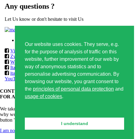
Any questions ?
Let Us know or don't hesitate to visit Us
Contact form
Privacy policy
Our website uses cookies. They serve, e.g.
Vilmos
for the purpose of analysis of traffic on this
Zwack
website, further improvement of our web by
World Class & Reserve Brands Club
way of anonymous statistics and to
ItalmarketSlovakia
italmarketslovakia
personalise advertising communication. By
YouTube
browsing our website, you grant consent to
the
principles of personal data protection
and
CONTENT OF THIS WEBSITE IS APPROPRIATE ONLY
usage of cookies
.
FOR ADULTS.
We take care of responsible alcoholic drinks consumption and that's
why we kindly ask you for confirmation of your age. By clicking on
button "I am 18+ years old" you confirm that you are older than 18.
I understand
I am not 18 years old
I am 18+ years old