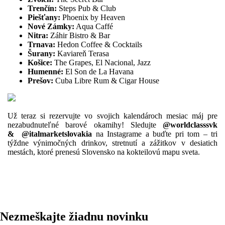
Trenčín:
Steps Pub & Club
Piešťany:
Phoenix by Heaven
Nové Zámky:
Aqua Caffé
Nitra:
Záhir Bistro & Bar
Trnava:
Hedon Coffee & Cocktails
Šurany:
Kaviareň Terasa
Košice:
The Grapes, El Nacional, Jazz
Humenné:
El Son de La Havana
Prešov:
Cuba Libre Rum & Cigar House
Už teraz si rezervujte vo svojich kalendároch mesiac máj pre
nezabudnuteľné barové okamihy! Sledujte
@worldclasssvk
&
@italmarketslovakia
na Instagrame a buďte pri tom – tri
týždne výnimočných drinkov, stretnutí a zážitkov v desiatich
mestách, ktoré prenesú Slovensko na kokteilovú mapu sveta.
Nezmeškajte žiadnu novinku