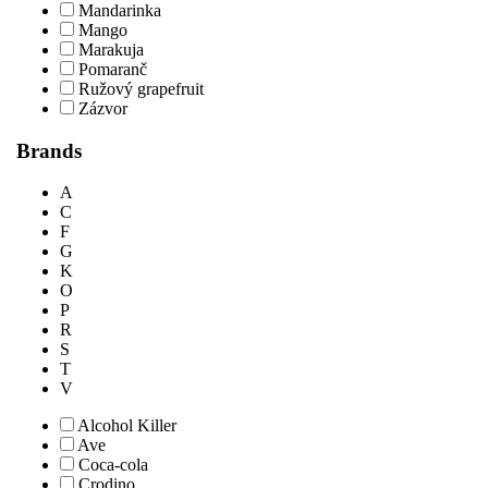
Mandarinka
Mango
Marakuja
Pomaranč
Ružový grapefruit
Zázvor
Brands
A
C
F
G
K
O
P
R
S
T
V
Alcohol Killer
Ave
Coca-cola
Crodino