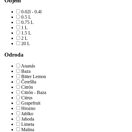
Objem
0.02l - 0.4l
0.5 L
0.75 L
1 L
1.5 L
2 L
20 L
Odroda
Ananás
Baza
Bitter Lemon
Čerešňa
Citrón
Citrón - Baza
Citrus
Grapefruit
Hrozno
Jablko
Jahoda
Limeta
Malina