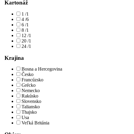
Kartonáž
1 /1
4 /6
6 /1
8 /1
12 /1
20 /1
24 /1
Krajina
Bosna a Hercegovina
Česko
Francúzsko
Grécko
Nemecko
Rakúsko
Slovensko
Taliansko
Thajsko
Usa
Veľká Británia