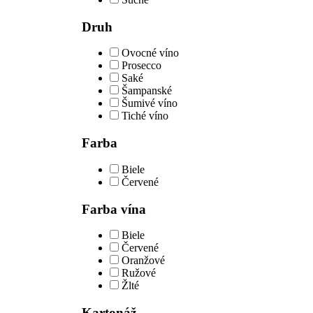
Druh
Ovocné víno
Prosecco
Saké
Šampanské
Šumivé víno
Tiché víno
Farba
Biele
Červené
Farba vína
Biele
Červené
Oranžové
Ružové
Žlté
Kartonáž