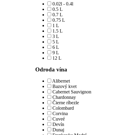
0.02l - 0.4l
0.5 L
0.7 L
0.75 L
1 L
1.5 L
3 L
5 L
6 L
9 L
12 L
Odroda vína
Alibernet
Bazový kvet
Cabernet Sauvignon
Chardonnay
Čierne ríbezle
Colombard
Corvina
Cuveé
Devín
Dunaj