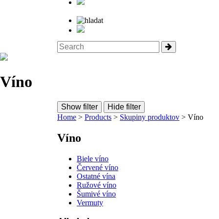
Víno
Show filter
Hide filter
Home
>
Products
>
Skupiny produktov
> Víno
Víno
Biele víno
Červené víno
Ostatné vína
Ružové víno
Šumivé víno
Vermuty