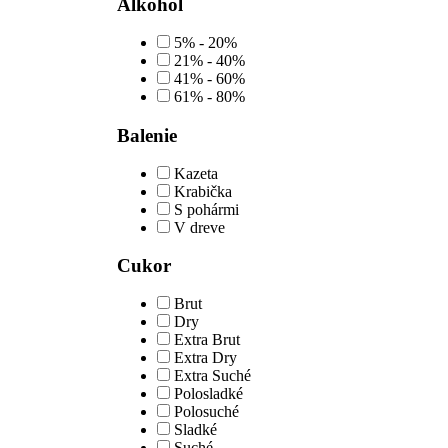
Alkohol
5% - 20%
21% - 40%
41% - 60%
61% - 80%
Balenie
Kazeta
Krabička
S pohármi
V dreve
Cukor
Brut
Dry
Extra Brut
Extra Dry
Extra Suché
Polosladké
Polosuché
Sladké
Suché