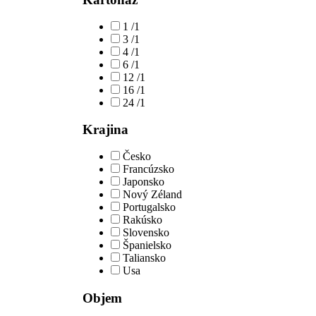
1 /1
3 /1
4 /1
6 /1
12 /1
16 /1
24 /1
Krajina
Česko
Francúzsko
Japonsko
Nový Zéland
Portugalsko
Rakúsko
Slovensko
Španielsko
Taliansko
Usa
Objem