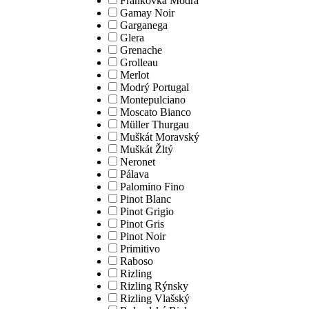
Frankovka Modrá
Gamay Noir
Garganega
Glera
Grenache
Grolleau
Merlot
Modrý Portugal
Montepulciano
Moscato Bianco
Müller Thurgau
Muškát Moravský
Muškát Žltý
Neronet
Pálava
Palomino Fino
Pinot Blanc
Pinot Grigio
Pinot Gris
Pinot Noir
Primitivo
Raboso
Rizling
Rizling Rýnsky
Rizling Vlašský