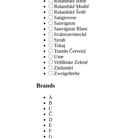
Rulandské Biele
Rulandské Modré
Rulandské Šedé
Sangiovese
Sauvignon
Sauvignon Blanc
Svätovavrinecké
Syrah
Tokaj
Tramín Červený
Ume
Veltlínske Zelené
Zinfandel
Zweigeltrebe
Brands
A
B
C
Č
D
E
F
G