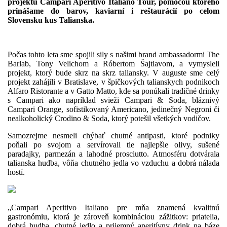
projektu Campari Aperitivo Italiano Tour, pomocou ktorého
prinášame do barov, kaviarní i reštaurácií po celom
Slovensku kus Talianska.
Počas tohto leta sme spojili sily s našimi brand ambassadormi The
Barlab, Tony Velichom a Róbertom Šajtlavom, a vymysleli
projekt, ktorý bude skrz na skrz taliansky. V auguste sme celý
projekt zahájili v Bratislave, v špičkových talianskych podnikoch
Alfaro Ristorante a v Gatto Matto, kde sa ponúkali tradičné drinky
s Campari ako napríklad svieži Campari & Soda, bláznivý
Campari Orange, sofistikovaný Americano, jedinečný Negroni či
nealkoholický Crodino & Soda, ktorý potešil všetkých vodičov.
Samozrejme nesmeli chýbať chutné antipasti, ktoré podniky
poňali po svojom a servírovali tie najlepšie olivy, sušené
paradajky, parmezán a lahodné prosciutto. Atmosféru dotvárala
talianska hudba, vôňa chutného jedla vo vzduchu a dobrá nálada
hostí.
„Campari Aperitivo Italiano pre mňa znamená kvalitnú
gastronómiu, ktorá je zároveň kombináciou zážitkov: priatelia,
dobrá hudba, chutné jedlo a prijemný aperitívny drink na báze