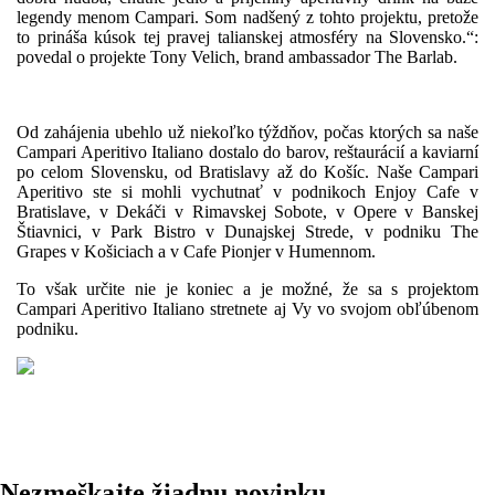
legendy menom Campari. Som nadšený z tohto projektu, pretože
to prináša kúsok tej pravej talianskej atmosféry na Slovensko.“:
povedal o projekte Tony Velich, brand ambassador The Barlab.
Od zahájenia ubehlo už niekoľko týždňov, počas ktorých sa naše
Campari Aperitivo Italiano dostalo do barov, reštaurácií a kaviarní
po celom Slovensku, od Bratislavy až do Košíc. Naše Campari
Aperitivo ste si mohli vychutnať v podnikoch Enjoy Cafe v
Bratislave, v Dekáči v Rimavskej Sobote, v Opere v Banskej
Štiavnici, v Park Bistro v Dunajskej Strede, v podniku The
Grapes v Košiciach a v Cafe Pionjer v Humennom.
To však určite nie je koniec a je možné, že sa s projektom
Campari Aperitivo Italiano stretnete aj Vy vo svojom obľúbenom
podniku.
Nezmeškajte žiadnu novinku