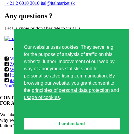
+421 2 6010 3010
ital@italmarket.sk
Any questions ?
Let Us know or don't hesitate to visit Us
Contact form
Our website uses cookies. They serve, e.g.
Privacy policy
for the purpose of analysis of traffic on this
Vilmos
website, further improvement of our web by
Zwack
way of anonymous statistics and to
World Class & Reserve Brands Club
ItalmarketSlovakia
personalise advertising communication. By
italmarketslovakia
browsing our website, you grant consent to
YouTube
the
principles of personal data protection
and
usage of cookies
.
CONTENT OF THIS WEBSITE IS APPROPRIATE ONLY
FOR ADULTS.
We take care of responsible alcoholic drinks consumption and that's
why we kindly ask you for confirmation of your age. By clicking on
I understand
button "I am 18+ years old" you confirm that you are older than 18.