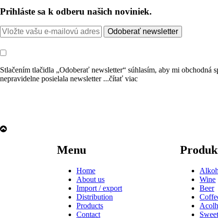
Prihláste sa k odberu našich noviniek.
Odoberať newsletter
Stlačením tlačidla „Odoberať newsletter“ súhlasím, aby mi obchodn
nepravidelne posielala newsletter
...čítať viac
Menu
Produk
Home
Alkoh
About us
Wine
Import / export
Beer
Distribution
Coffe
Products
Acolh
Contact
Sweet