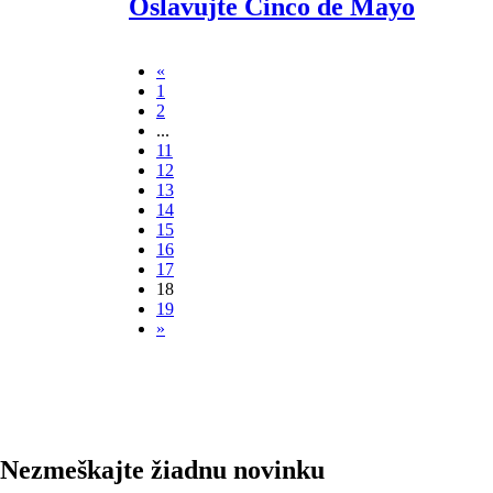
Oslavujte Cinco de Mayo
«
1
2
...
11
12
13
14
15
16
17
18
19
»
Nezmeškajte žiadnu novinku