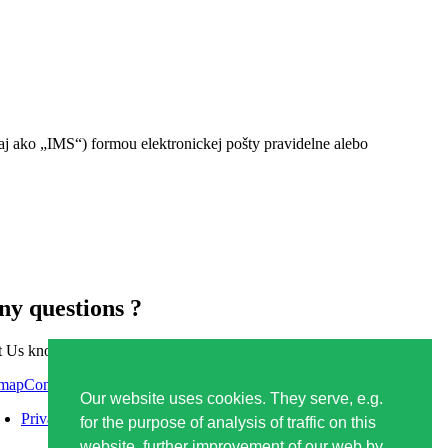
ako „IMS“) formou elektronickej pošty pravidelne alebo
ny questions ?
 Us know or don't hesitate to visit Us
Contact form
Our website uses cookies. They serve, e.g.
Privacy policy
for the purpose of analysis of traffic on this
website, further improvement of our web by