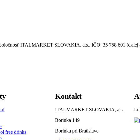
á spoločnosť ITALMARKET SLOVAKIA, a.s., IČO: 35 758 601 (ďalej aj 
ty
Kontakt
A
ol
ITALMARKET SLOVAKIA, a.s.
Let
Borinka 149
e
Borinka pri Bratislave
ol free drinks
s