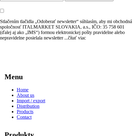
Stlačením tlačidla „Odoberať newsletter“ súhlasím, aby mi obchodná
spoločnosť ITALMARKET SLOVAKIA, a.s., IČO: 35 758 601
(ďalej aj ako „IMS“) formou elektronickej pošty pravidelne alebo
nepravidelne posielala newsletter
...čítať viac
Menu
Home
About us
Import / export
Distribution
Products
Contact
Produkty