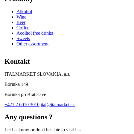
Alkohol
Wine
Beer
Coffee
Acolhol free drinks
Sweets
Other assortment
Kontakt
ITALMARKET SLOVAKIA, a.s.
Borinka 149
Borinka pri Bratislave
+421 2 6010 3010
ital@italmarket.sk
Any questions ?
Let Us know or don't hesitate to visit Us