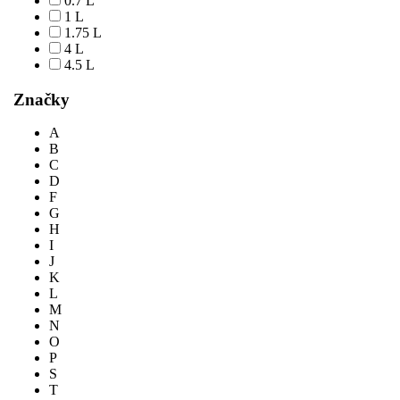
0.7 L
1 L
1.75 L
4 L
4.5 L
Značky
A
B
C
D
F
G
H
I
J
K
L
M
N
O
P
S
T