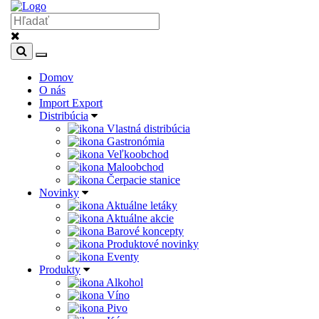
Domov
O nás
Import Export
Distribúcia
Vlastná distribúcia
Gastronómia
Veľkoobchod
Maloobchod
Čerpacie stanice
Novinky
Aktuálne letáky
Aktuálne akcie
Barové koncepty
Produktové novinky
Eventy
Produkty
Alkohol
Víno
Pivo