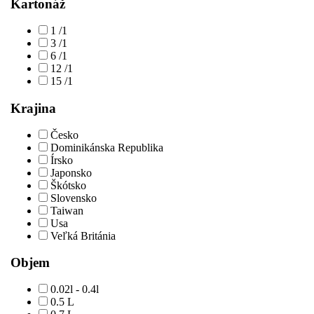
Kartonáž
1 /1
3 /1
6 /1
12 /1
15 /1
Krajina
Česko
Dominikánska Republika
Írsko
Japonsko
Škótsko
Slovensko
Taiwan
Usa
Veľká Británia
Objem
0.02l - 0.4l
0.5 L