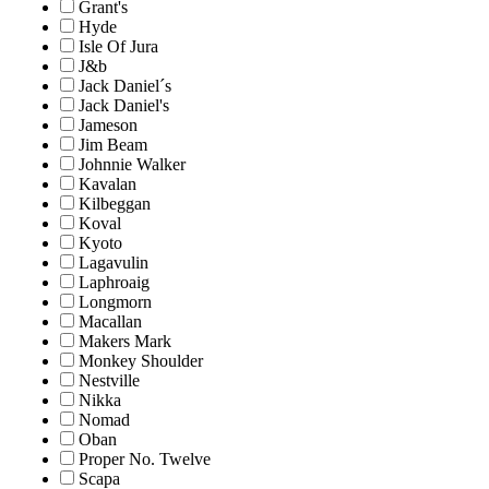
Grant's
Hyde
Isle Of Jura
J&b
Jack Daniel´s
Jack Daniel's
Jameson
Jim Beam
Johnnie Walker
Kavalan
Kilbeggan
Koval
Kyoto
Lagavulin
Laphroaig
Longmorn
Macallan
Makers Mark
Monkey Shoulder
Nestville
Nikka
Nomad
Oban
Proper No. Twelve
Scapa