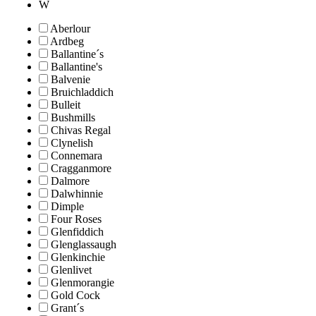
W
Aberlour
Ardbeg
Ballantine´s
Ballantine's
Balvenie
Bruichladdich
Bulleit
Bushmills
Chivas Regal
Clynelish
Connemara
Cragganmore
Dalmore
Dalwhinnie
Dimple
Four Roses
Glenfiddich
Glenglassaugh
Glenkinchie
Glenlivet
Glenmorangie
Gold Cock
Grant´s