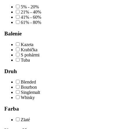
5% - 20%
21% - 40%
41% - 60%
61% - 80%
Balenie
Kazeta
Krabička
S pohármi
Tuba
Druh
Blended
Bourbon
Singlemalt
Whisky
Farba
Zlaté