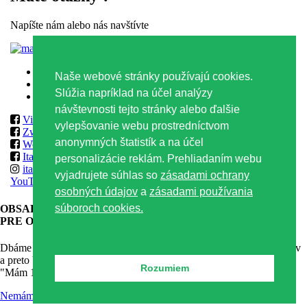
Napíšte nám alebo nás navštívte
Kontaktný formulár
Zásady ochrany osobných údajov
Naše webové stránky používajú cookies.
Zásady používania súborov Cookies
Slúžia napríklad na účel analýzy
Obchodné podmienky
návštevnosti tejto stránky alebo ďalšie
Vilmos
vylepšovanie webu prostredníctvom
Zwack
anonymných štatistík a na účel
World Class & Reserve Brands Club
ItalmarketSlovakia
personalizácie reklám. Prehliadaním webu
italmarketslovakia
vyjadrujete súhlas so
zásadami ochrany
YouTube
osobných údajov
a
zásadami používania
súboroch cookies.
OBSAH TEJTO WEBOVEJ STRÁNKY JE VHODNÝ
LEN
PRE OSOBY STARŠIE AKO 18 ROKOV
.
Dbáme na zodpovedný prístup ku konzumácii alkoholických nápojov
a preto Vás žiadame o potvrdenie Vášho veku. Kliknutím na tlačítko
Rozumiem
"Mám 18 + rokov" potvrdzujete že máte minimálne 18 rokov.
Nemám 18 rokov
Mám 18+ rokov