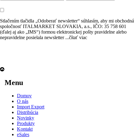
Stlačením tlačidla „Odoberať newsletter“ súhlasím, aby mi obchodná
spoločnosť ITALMARKET SLOVAKIA, a.s., IČO: 35 758 601
(ďalej aj ako „IMS“) formou elektronickej pošty pravidelne alebo
nepravidelne posielala newsletter
...čítať viac
Menu
Domov
O nás
Import Export
Distribúcia
Novinky
Produkty
Kontakt
eSales