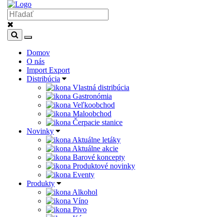
Domov
O nás
Import Export
Distribúcia
Vlastná distribúcia
Gastronómia
Veľkoobchod
Maloobchod
Čerpacie stanice
Novinky
Aktuálne letáky
Aktuálne akcie
Barové koncepty
Produktové novinky
Eventy
Produkty
Alkohol
Víno
Pivo