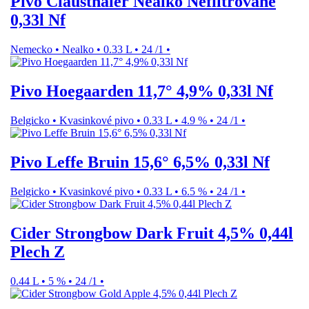
Pivo Clausthaler Nealko Nefiltrované
0,33l Nf
Nemecko
•
Nealko
•
0.33 L
•
24 /1
•
Pivo Hoegaarden 11,7° 4,9% 0,33l Nf
Belgicko
•
Kvasinkové pivo
•
0.33 L
•
4.9 %
•
24 /1
•
Pivo Leffe Bruin 15,6° 6,5% 0,33l Nf
Belgicko
•
Kvasinkové pivo
•
0.33 L
•
6.5 %
•
24 /1
•
Cider Strongbow Dark Fruit 4,5% 0,44l
Plech Z
0.44 L
•
5 %
•
24 /1
•