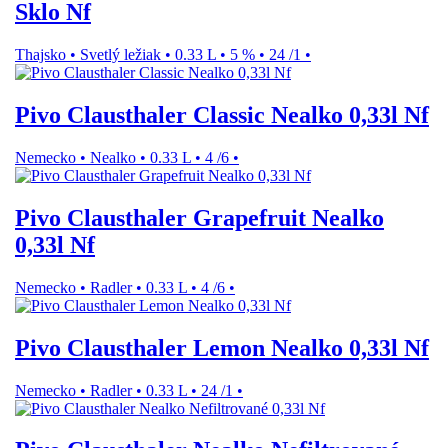
Sklo Nf
Thajsko
•
Svetlý ležiak
•
0.33 L
•
5 %
•
24 /1
•
Pivo Clausthaler Classic Nealko 0,33l Nf
Nemecko
•
Nealko
•
0.33 L
•
4 /6
•
Pivo Clausthaler Grapefruit Nealko
0,33l Nf
Nemecko
•
Radler
•
0.33 L
•
4 /6
•
Pivo Clausthaler Lemon Nealko 0,33l Nf
Nemecko
•
Radler
•
0.33 L
•
24 /1
•