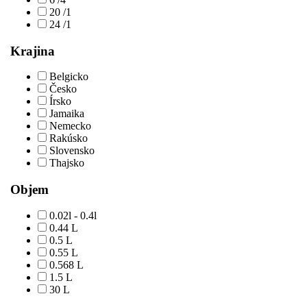
20 /1
24 /1
Krajina
Belgicko
Česko
Írsko
Jamaika
Nemecko
Rakúsko
Slovensko
Thajsko
Objem
0.02l - 0.4l
0.44 L
0.5 L
0.55 L
0.568 L
1.5 L
30 L