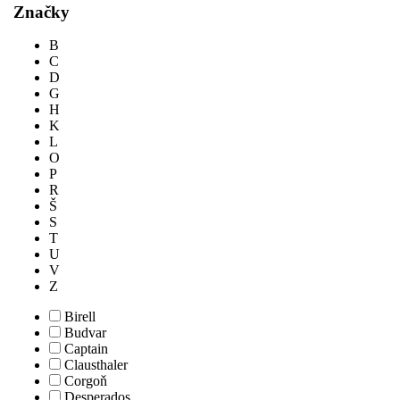
Značky
B
C
D
G
H
K
L
O
P
R
Š
S
T
U
V
Z
Birell
Budvar
Captain
Clausthaler
Corgoň
Desperados