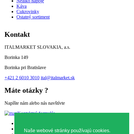
Nealko nápoje
Káva
Cukrovinky
Ostatný sortiment
Kontakt
ITALMARKET SLOVAKIA, a.s.
Borinka 149
Borinka pri Bratislave
+421 2 6010 3010
ital@italmarket.sk
Máte otázky ?
Napíšte nám alebo nás navštívte
Kontaktný formulár
Zásady ochrany osobných údajov
Zásady používania súborov Cookies
Naše webové stránky používajú cookies.