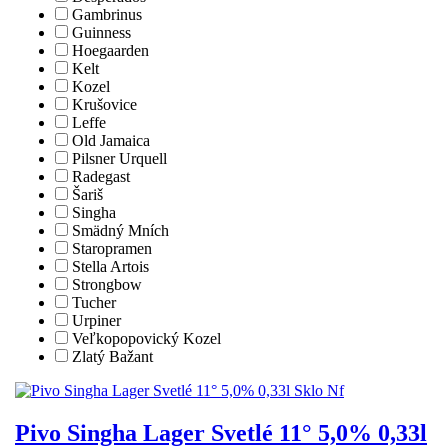
Gambrinus
Guinness
Hoegaarden
Kelt
Kozel
Krušovice
Leffe
Old Jamaica
Pilsner Urquell
Radegast
Šariš
Singha
Smädný Mních
Staropramen
Stella Artois
Strongbow
Tucher
Urpiner
Veľkopopovický Kozel
Zlatý Bažant
Pivo Singha Lager Svetlé 11° 5,0% 0,33l