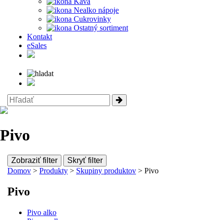
Káva
Nealko nápoje
Cukrovinky
Ostatný sortiment
Kontakt
eSales
Pivo
Zobraziť filter
Skryť filter
Domov
>
Produkty
>
Skupiny produktov
> Pivo
Pivo
Pivo alko