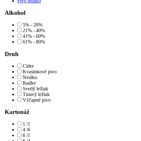
Pivo nealko
Alkohol
5% - 20%
21% - 40%
41% - 60%
61% - 80%
Druh
Cider
Kvasinkové pivo
Nealko
Radler
Svetlý ležiak
Tmavý ležiak
Výčapné pivo
Kartonáž
1 /1
4 /6
6 /1
6 /4