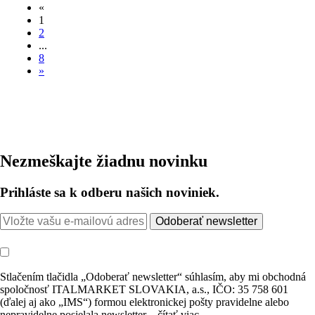
«
1
2
...
8
»
Nezmeškajte žiadnu novinku
Prihláste sa k odberu našich noviniek.
Odoberať newsletter
Stlačením tlačidla „Odoberať newsletter“ súhlasím, aby mi obchodná
spoločnosť ITALMARKET SLOVAKIA, a.s., IČO: 35 758 601
(ďalej aj ako „IMS“) formou elektronickej pošty pravidelne alebo
nepravidelne posielala newsletter
...čítať viac