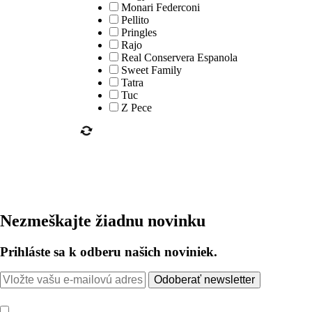
Monari Federconi
Pellito
Pringles
Rajo
Real Conservera Espanola
Sweet Family
Tatra
Tuc
Z Pece
Nezmeškajte žiadnu novinku
Prihláste sa k odberu našich noviniek.
Odoberať newsletter