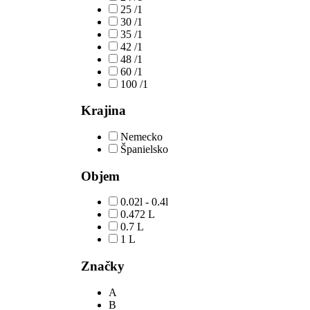
25 /1
30 /1
35 /1
42 /1
48 /1
60 /1
100 /1
Krajina
Nemecko
Španielsko
Objem
0.02l - 0.4l
0.472 L
0.7 L
1 L
Značky
A
B