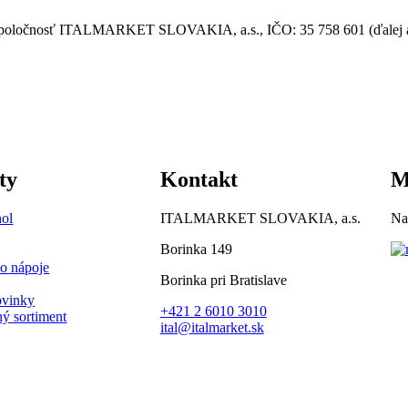
á spoločnosť ITALMARKET SLOVAKIA, a.s., IČO: 35 758 601 (ďalej aj 
ty
Kontakt
M
ol
ITALMARKET SLOVAKIA, a.s.
Na
Borinka 149
o nápoje
Borinka pri Bratislave
ovinky
+421 2 6010 3010
ný sortiment
ital@italmarket.sk