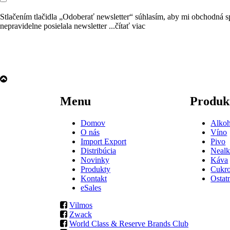
Stlačením tlačidla „Odoberať newsletter“ súhlasím, aby mi obchodn
nepravidelne posielala newsletter
...čítať viac
Menu
Produk
Domov
Alkoh
O nás
Víno
Import Export
Pivo
Distribúcia
Nealk
Novinky
Káva
Produkty
Cukr
Kontakt
Ostat
eSales
Vilmos
Zwack
World Class & Reserve Brands Club