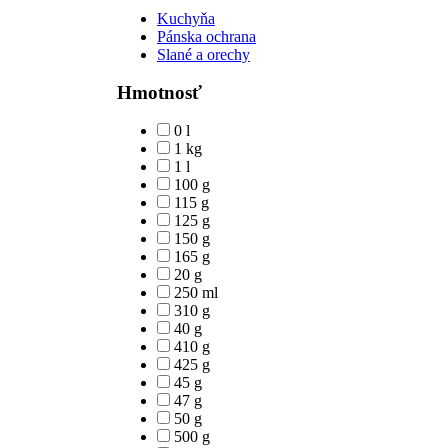
Kuchyňa
Pánska ochrana
Slané a orechy
Hmotnosť
0 l
1 kg
1 l
100 g
115 g
125 g
150 g
165 g
20 g
250 ml
310 g
40 g
410 g
425 g
45 g
47 g
50 g
500 g