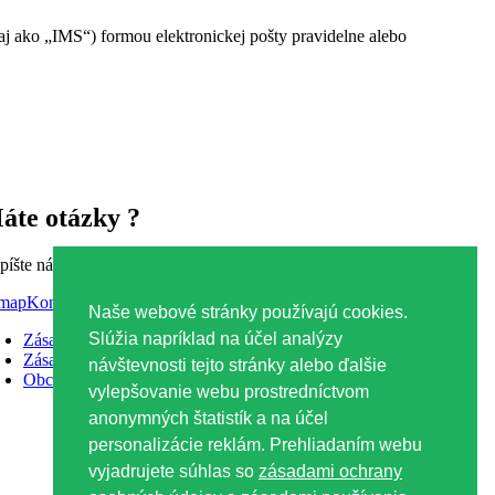
ako „IMS“) formou elektronickej pošty pravidelne alebo
áte otázky ?
píšte nám alebo nás navštívte
Kontaktný formulár
Naše webové stránky používajú cookies.
Slúžia napríklad na účel analýzy
Zásady ochrany osobných údajov
Zásady používania súborov Cookies
návštevnosti tejto stránky alebo ďalšie
Obchodné podmienky
vylepšovanie webu prostredníctvom
anonymných štatistík a na účel
personalizácie reklám. Prehliadaním webu
vyjadrujete súhlas so
zásadami ochrany