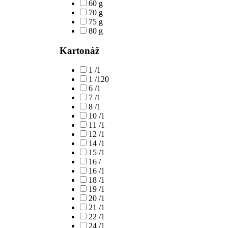
60 g
70 g
75 g
80 g
Kartonáž
1 /1
1 /120
6 /1
7 /1
8 /1
10 /1
11 /1
12 /1
14 /1
15 /1
16 /
16 /1
18 /1
19 /1
20 /1
21 /1
22 /1
24 /1