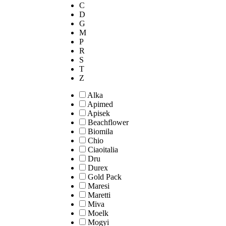
C
D
G
M
P
R
S
T
Z
Alka
Apimed
Apisek
Beachflower
Biomila
Chio
Ciaoitalia
Dru
Durex
Gold Pack
Maresi
Maretti
Miva
Moelk
Mogyi