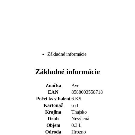
Základné informácie
Základné informácie
Značka
Ave
EAN
8588003558718
Počet ks v balení
6 KS
Kartonáž
6 /1
Krajina
Thajsko
Druh
Nesýtená
Objem
0.3 L
Odroda
Hrozno