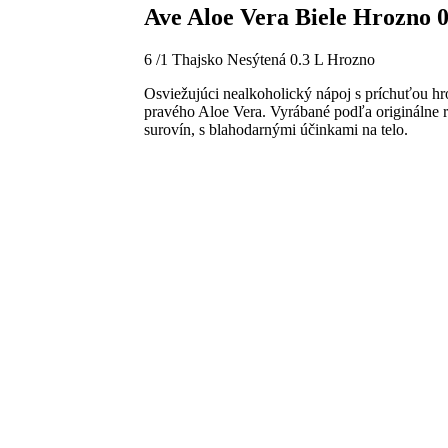
Ave Aloe Vera Biele Hrozno 0
6 /1
Thajsko
Nesýtená
0.3 L
Hrozno
Osviežujúci nealkoholický nápoj s príchuťou h
pravého Aloe Vera. Vyrábané podľa originálne re
surovín, s blahodarnými účinkami na telo.