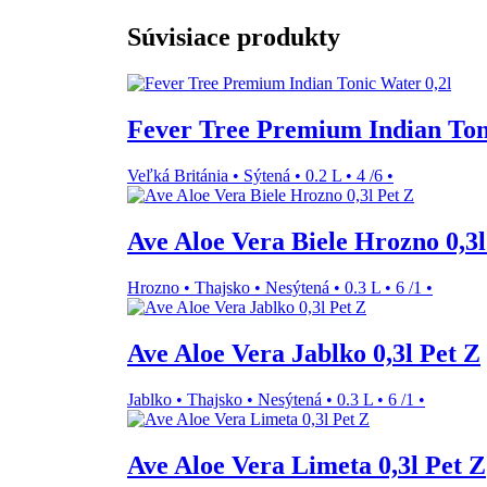
Súvisiace produkty
Fever Tree Premium Indian Ton
Veľká Británia
•
Sýtená
•
0.2 L
•
4 /6
•
Ave Aloe Vera Biele Hrozno 0,3l
Hrozno
•
Thajsko
•
Nesýtená
•
0.3 L
•
6 /1
•
Ave Aloe Vera Jablko 0,3l Pet Z
Jablko
•
Thajsko
•
Nesýtená
•
0.3 L
•
6 /1
•
Ave Aloe Vera Limeta 0,3l Pet Z