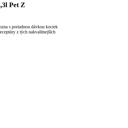
,3l Pet Z
rozna s poriadnou dávkou kociek
ceptúry z tých nakvalitnejších