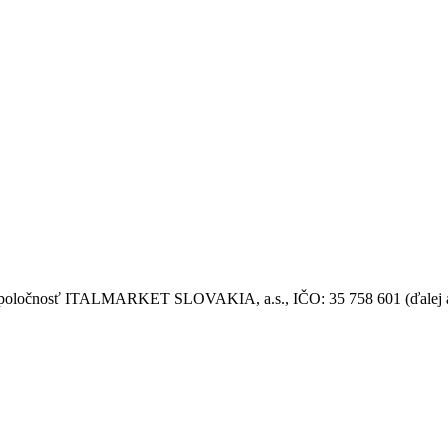
á spoločnosť ITALMARKET SLOVAKIA, a.s., IČO: 35 758 601 (ďalej aj 