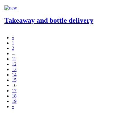
Takeaway and bottle delivery
«
1
2
...
11
12
13
14
15
16
17
18
19
»