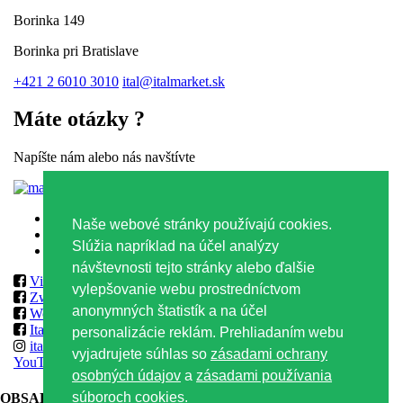
Borinka 149
Borinka pri Bratislave
+421 2 6010 3010
ital@italmarket.sk
Máte otázky ?
Napíšte nám alebo nás navštívte
Kontaktný formulár
Zásady ochrany osobných údajov
Naše webové stránky používajú cookies.
Zásady používania súborov Cookies
Slúžia napríklad na účel analýzy
Obchodné podmienky
návštevnosti tejto stránky alebo ďalšie
Vilmos
vylepšovanie webu prostredníctvom
Zwack
anonymných štatistík a na účel
World Class & Reserve Brands Club
ItalmarketSlovakia
personalizácie reklám. Prehliadaním webu
italmarketslovakia
vyjadrujete súhlas so
zásadami ochrany
YouTube
osobných údajov
a
zásadami používania
súboroch cookies.
OBSAH TEJTO WEBOVEJ STRÁNKY JE VHODNÝ
LEN