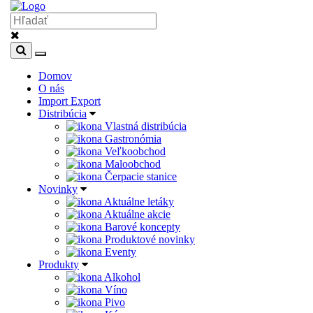
Domov
O nás
Import Export
Distribúcia
Vlastná distribúcia
Gastronómia
Veľkoobchod
Maloobchod
Čerpacie stanice
Novinky
Aktuálne letáky
Aktuálne akcie
Barové koncepty
Produktové novinky
Eventy
Produkty
Alkohol
Víno
Pivo