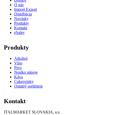
Domov
O nás
Import Export
Distribúcia
Novinky
Produkty
Kontakt
eSales
Produkty
Alkohol
Víno
Pivo
Nealko nápoje
Káva
Cukrovinky
Ostatný sortiment
Kontakt
ITALMARKET SLOVAKIA, a.s.